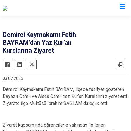
Manisa
Demirci Kaymakamı Fatih
BAYRAM’dan Yaz Kur’an
Ahmetli
Salihli
Kurslarına Ziyaret
Akhisar
Sarıgöl
Alaşehir
Saruhanlı
Demirci
Selendi
03.07.2025
Gölmarmara
Soma
Demirci Kaymakamı Fatih BAYRAM, ilçede faaliyet gösteren
Gördes
Turgutlu
Beyazıt Camii ve Alaca Camii Yaz Kur’an Kurslarını ziyaret etti.
Kırkağaç
Şehzadeler
Ziyarete İlçe Müftüsü İbrahim SAĞLAM da eşlik etti.
Köprübaşı
Yunusemre
Kula
Ziyaret kapsamında öğrencilerle yakından ilgilenen