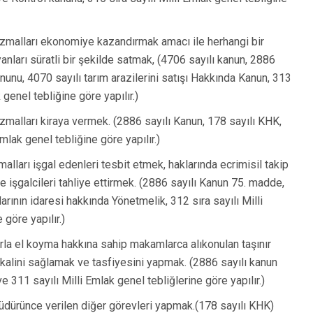
Gördes
Kırkağaç
zmalları ekonomiye kazandırmak amacı ile herhangi bir
Köprübaşı
nları süratli bir şekilde satmak, (4706 sayılı kanun, 2886
Kula
anunu, 4070 sayılı tarım arazilerini satışı Hakkında Kanun, 313
k genel tebliğine göre yapılır.)
malları kiraya vermek. (2886 sayılı Kanun, 178 sayılı KHK,
Emlak genel tebliğine göre yapılır.)
alları işgal edenleri tesbit etmek, haklarında ecrimisil takip
e işgalcileri tahliye ettirmek. (2886 sayılı Kanun 75. madde,
ının idaresi hakkında Yönetmelik, 312 sıra sayılı Milli
 göre yapılır.)
a el koyma hakkına sahip makamlarca alıkonulan taşınır
ikalini sağlamak ve tasfiyesini yapmak. (2886 sayılı kanun
 311 sayılı Milli Emlak genel tebliğlerine göre yapılır.)
rünce verilen diğer görevleri yapmak.(178 sayılı KHK)