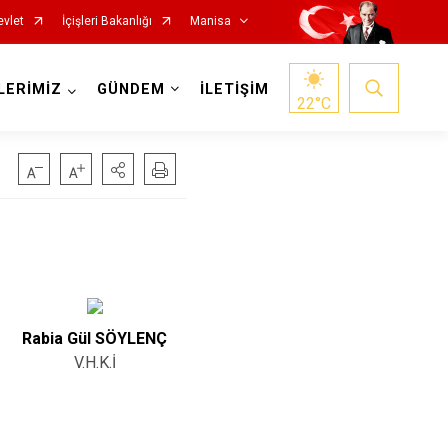
evlet
İçişleri Bakanlığı
Manisa
LERİMİZ
GÜNDEM
İLETİŞİM
22
°C
Salihli
Sarıgöl
Rabia Gül SÖYLENÇ
Saruhanlı
V.H.K.İ
Selendi
Soma