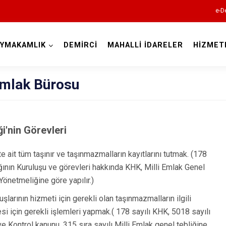
e-D
AYMAKAMLIK
DEMİRCİ
MAHALLİ İDARELER
HİZMET
Manisa
Emlak Bürosu
ği'nin Görevleri
Ahmetli
e ait tüm taşınır ve taşınmazmalların kayıtlarını tutmak. (178
Akhisar
ğının Kuruluşu ve görevleri hakkında KHK, Milli Emlak Genel
Alaşehir
önetmeliğine göre yapılır.)
Demirci
larının hizmeti için gerekli olan taşınmazmalların ilgili
Gölmarmara
i için gerekli işlemleri yapmak.( 178 sayılı KHK, 5018 sayılı
 Kontrol kanunu, 315 sıra sayılı Milli Emlak genel tebliğine