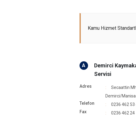
Kamu Hizmet Standartl
Demirci Kaymakam
A
Servisi
Adres
Secaattin Mh
Demirci/Manisa
Telefon
0236 462 53
Fax
0236 462 24