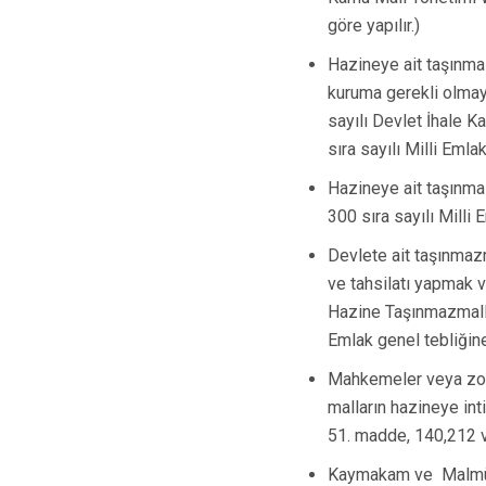
göre yapılır.)
Hazineye ait taşınma
kuruma gerekli olmaya
sayılı Devlet İhale K
sıra sayılı Milli Emla
Hazineye ait taşınmaz
300 sıra sayılı Milli 
Devlete ait taşınmazm
ve tahsilatı yapmak v
Hazine Taşınmazmallar
Emlak genel tebliğine
Mahkemeler veya zorl
malların hazineye int
51. madde, 140,212 ve
Kaymakam ve Malmüdü