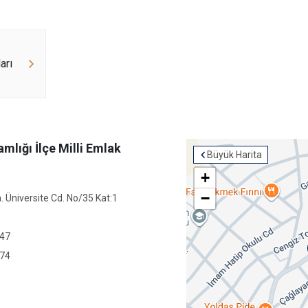
arı
lığı İlçe Milli Emlak
Büyük Harita
+
−
. Üniversite Cd. No/35 Kat:1
 47
 74