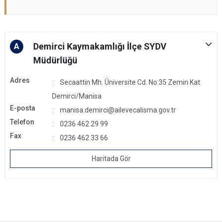
Demirci Kaymakamlığı İlçe SYDV
A
Müdürlüğü
Adres
Secaattin Mh. Üniversite Cd. No:35 Zemin Kat
Demirci/Manisa
E-posta
manisa.demirci@ailevecalisma.gov.tr
Telefon
0236 462 29 99
Fax
0236 462 33 66
Haritada Gör