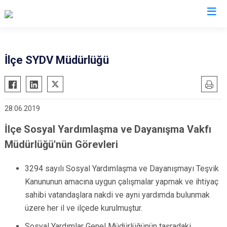
Manisa
İlçe SYDV Müdürlüğü
Ahmetli
Salihli
Akhisar
Sarıgöl
28.06.2019
Alaşehir
Saruhanlı
Demirci
Selendi
İlçe Sosyal Yardımlaşma ve Dayanışma Vakfı
Gölmarmara
Soma
Müdürlüğü'nün Görevleri
Gördes
Turgutlu
3294 sayılı Sosyal Yardımlaşma ve Dayanışmayı Teşvik
Kırkağaç
Şehzadeler
Kanununun amacına uygun çalışmalar yapmak ve ihtiyaç
Köprübaşı
Yunusemre
sahibi vatandaşlara nakdi ve ayni yardımda bulunmak
Kula
üzere her il ve ilçede kurulmuştur.
Sosyal Yardımlar Genel Müdürlüğünün taşradaki