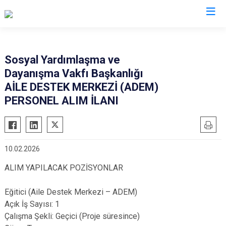
Manisa
Sosyal Yardımlaşma ve
Dayanışma Vakfı Başkanlığı ​
Ahmetli
Salihli
AİLE DESTEK MERKEZİ (ADEM)
Akhisar
Sarıgöl
PERSONEL ALIM İLANI
Alaşehir
Saruhanlı
Demirci
Selendi
Gölmarmara
Soma
10.02.2026
Gördes
Turgutlu
ALIM YAPILACAK POZİSYONLAR
Kırkağaç
Şehzadeler
Köprübaşı
Yunusemre
Eğitici (Aile Destek Merkezi – ADEM)
Açık İş Sayısı: 1
Kula
Çalışma Şekli: Geçici (Proje süresince)